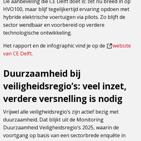
De aanbeveling die CE Delft doet is: zet nu breed in op
HVO100, maar blijf tegelijkertijd ervaring opdoen met
hybride elektrische voertuigen via pilots. Zo blijft de
sector wendbaar en voorbereid op verdere
technologische ontwikkeling.
Het rapport en de infographic vind je op de
website
Dit
van CE Delft
.
is
een
Duurzaamheid bij
externe
veiligheidsregio’s: veel inzet,
pagina
verdere versnelling is nodig
Vrijwel alle veiligheidsregio’s zijn actief bezig met
duurzaamheid. Dat blijkt uit de Monitoring
Duurzaamheid Veiligheidsregio’s 2025, waarin de
voortgang op basis van een sectorbrede enquête in