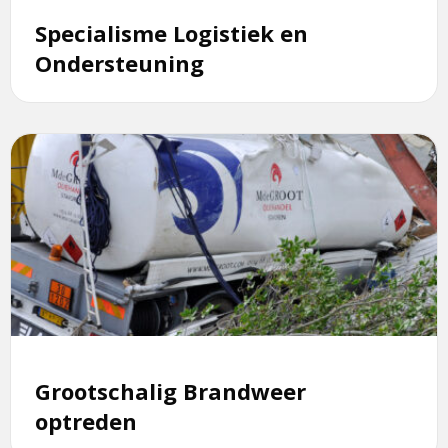
Specialisme Logistiek en
Ondersteuning
Lees
meer
over
Grootschalig
Brandweer
optreden
Grootschalig Brandweer
optreden