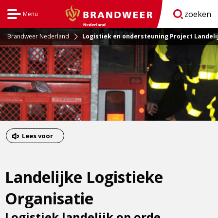
zoeken
Menu
Open
BrandweerNederland.nl
navigatie
Brandweer Nederland
Logistiek en ondersteuning Project Landeli
Dit
Lees voor
is
een
Landelijke Logistieke
externe
pagina
Organisatie
Logistiek landelijk op orde