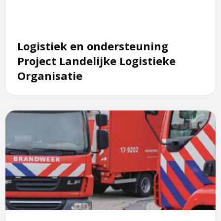
Landelijke
Logistieke
Organisatie
Logistiek en ondersteuning
Project Landelijke Logistieke
Organisatie
Lees
meer
over
Specialisme
Logistiek
en
Ondersteuning