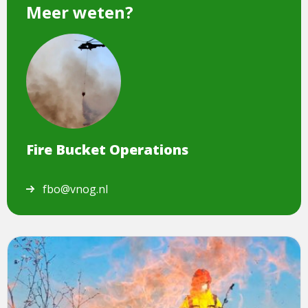
Meer weten?
Dit
is
een
afbeelding
van
Fire
Bucket
Fire Bucket Operations
Operations
fbo@vnog.nl
Lees
meer
over
Specialisme