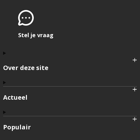
open
het
formu
om
feedb
te
geve
Stel je vraag
Over deze site
Actueel
Populair