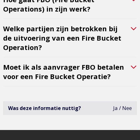
Operations) in zijn werk?
Welke partijen zijn betrokken bij
de uitvoering van een Fire Bucket
Operation?
Moet ik als aanvrager FBO betalen
voor een Fire Bucket Operatie?
Was deze informatie nuttig?
Ja
Nee
deze
infor
was
niet
erg
bruik