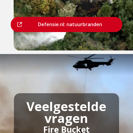
Dit
Defensie.nl: natuurbranden
is
een
externe
pagina
Veelgestelde
vragen
Fire Bucket