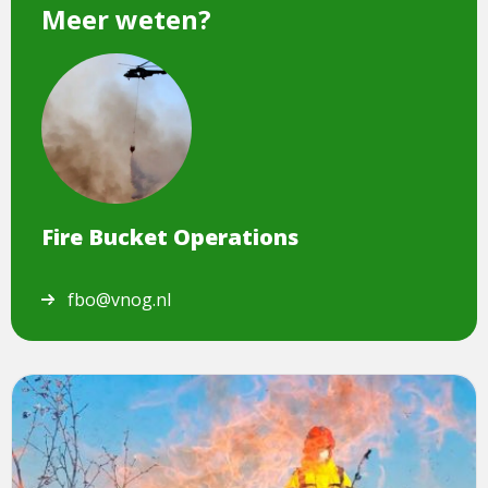
Meer weten?
Dit
is
een
afbeelding
van
Fire
Bucket
Fire Bucket Operations
Operations
fbo@vnog.nl
Lees
meer
over
Specialisme