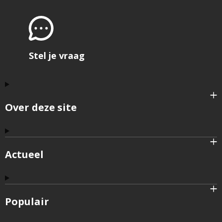
open
het
formu
om
feedb
te
geve
Stel je vraag
Over deze site
Actueel
Populair