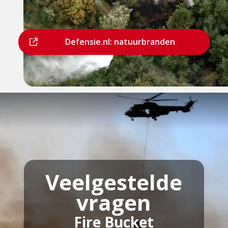
Dit
Defensie.nl: natuurbranden
is
een
externe
pagina
Veelgestelde
vragen
Fire Bucket