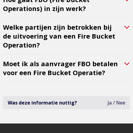
Operations) in zijn werk?
Welke partijen zijn betrokken bij
de uitvoering van een Fire Bucket
Operation?
Moet ik als aanvrager FBO betalen
voor een Fire Bucket Operatie?
Was deze informatie nuttig?
Ja
Nee
deze
infor
was
niet
erg
bruik