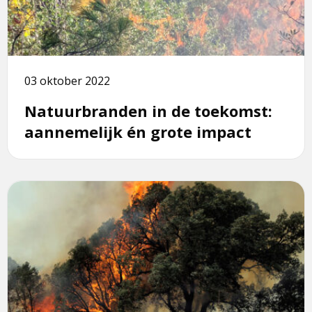
de
toekomst:
aannemelijk
én
grote
03 oktober 2022
impact
Natuurbranden in de toekomst:
aannemelijk én grote impact
Lees
meer
over
Natuurbranden
steeds
groter
en
moeilijker