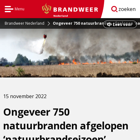
zoeken
Menu
Open
BrandweerNederland.nl
navigatie
Brandweer Nederland
Ongeveer 750 natuurbranden afgelopen ‘n
Dit
Lees voor
is
een
externe
pagina
15 november 2022
Ongeveer 750
natuurbranden afgelopen
‘natuurbrandseizoen’